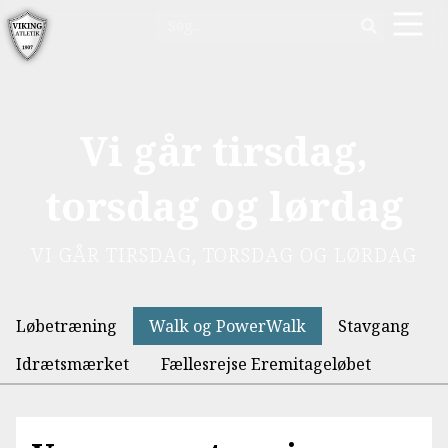
Vi går tirsdag,
torsdag og lørdag
VI GÅR TIRSDAG, TORSDAG OG LØRDAG
Løbetræning
Walk og PowerWalk
Stavgang
Idrætsmærket
Fællesrejse Eremitageløbet