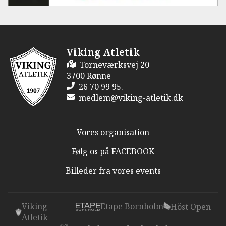
Viking Atletik
Torneværksvej 20
3700 Rønne
26 70 99 95.
medlem@viking-atletik.dk
Vores organisation
Følg os på FACEBOOK
Billeder fra vores events
Viking
Etape Bornholm
Höst Open
Atletik