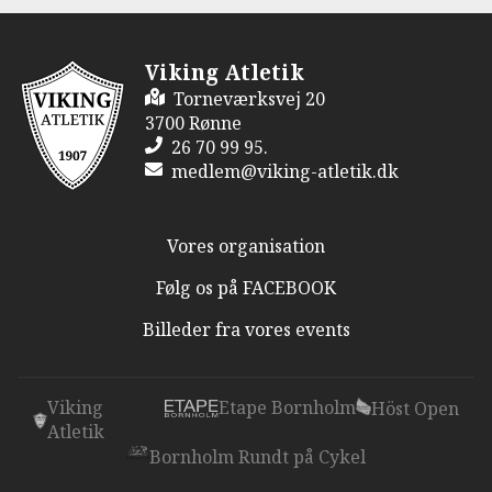
Viking Atletik
Torneværksvej 20
3700 Rønne
26 70 99 95.
medlem@viking-atletik.dk
Vores organisation
Følg os på FACEBOOK
Billeder fra vores events
Viking
Etape Bornholm
Höst Open
Atletik
Bornholm Rundt på Cykel