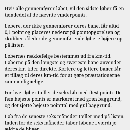
Hvis alle gennemfører løbet, vil den sidste løber få en
tiendedel af de nævnte vinderpoints.
Løbere, der ikke gennemfører deres bane, får altid
0,1 point og placeres nederst på pointopgørelsen og
skubber således de gennemførende løbere højere op
på listen.
Løbernes rækkefølge bestemmes ud fra km-tid.
Løberne på den længste og sværeste bane anvender
deres km-tider direkte. Kortere og lettere baner får
et tillæg til deres km-tid for at gøre præstationerne
sammenlignelige.
For hver løber tæller de seks løb med flest points. De
fem højeste points er markeret med grøn baggrund,
og det sjette højeste pointtal med gul baggrund.
Løb fra de seneste seks måneder tæller med på listen.
Inden for de seks måneder taber løbene i værdi jo
ældre de bliver.