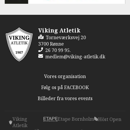
Viking Atletik
Torneværksvej 20
3700 Rønne
26 70 99 95.
medlem@viking-atletik.dk
Vores organisation
Følg os på FACEBOOK
Billeder fra vores events
Viking
Etape Bornholm
Höst Open
Atletik