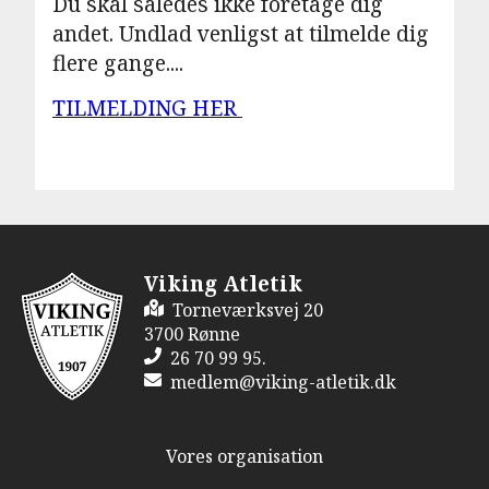
Du skal således ikke foretage dig
andet. Undlad venligst at tilmelde dig
flere gange....
TILMELDING HER
Viking Atletik
Torneværksvej 20
3700 Rønne
26 70 99 95.
medlem@viking-atletik.dk
Vores organisation