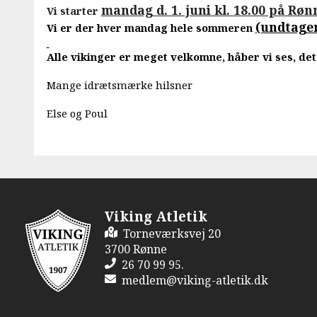
mandag d. 1. juni kl. 18.00 på Rø
Vi starter
(undtagen
Vi er der hver mandag hele sommeren
Alle vikinger er meget velkomne, håber vi ses, det 
Mange idrætsmærke hilsner
Else og Poul
Viking Atletik
Torneværksvej 20
3700 Rønne
26 70 99 95.
medlem@viking-atletik.dk