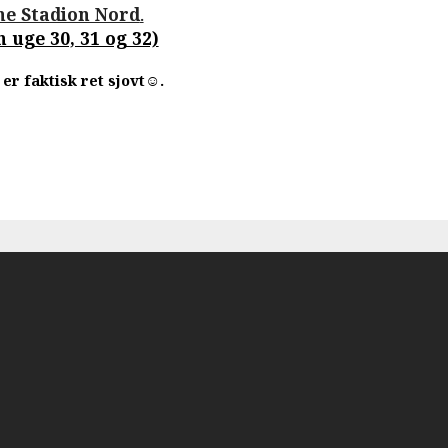
nne Stadion Nord
.
 uge 30, 31 og 32)
er faktisk ret sjovt
.
☺️