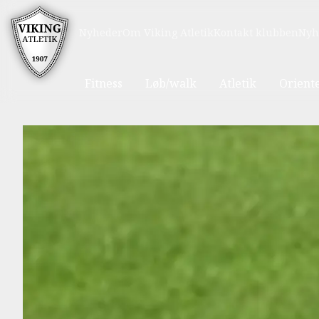
Nyheder
Om Viking Atletik
Kontakt klubben
Nyh
Fitness
Løb/walk
Atletik
Orient