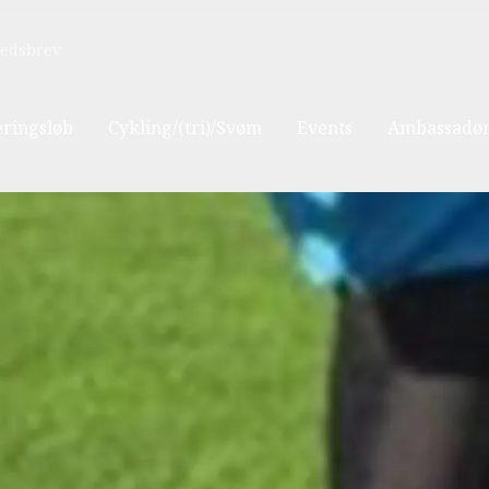
edsbrev
eringsløb
Cykling/(tri)/Svøm
Events
Ambassadør