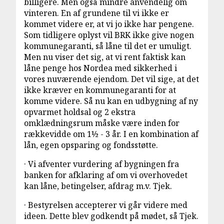
billigere. Men også mindre anvendelig om
vinteren. En af grundene til vi ikke er
kommet videre er, at vi jo ikke har pengene.
Som tidligere oplyst vil BRK ikke give nogen
kommunegaranti, så låne til det er umuligt.
Men nu viser det sig, at vi rent faktisk kan
låne penge hos Nordea med sikkerhed i
vores nuværende ejendom. Det vil sige, at det
ikke kræver en kommunegaranti for at
komme videre. Så nu kan en udbygning af ny
opvarmet holdsal og 2 ekstra
omklædningsrum måske være inden for
rækkevidde om 1½ - 3 år. I en kombination af
lån, egen opsparing og fondsstøtte.
· Vi afventer vurdering af bygningen fra
banken for afklaring af om vi overhovedet
kan låne, betingelser, afdrag m.v. Tjek.
· Bestyrelsen accepterer vi går videre med
ideen. Dette blev godkendt på mødet, så Tjek.