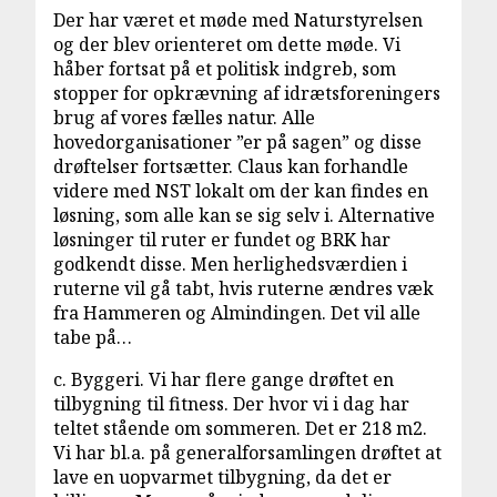
Der har været et møde med Naturstyrelsen
og der blev orienteret om dette møde. Vi
håber fortsat på et politisk indgreb, som
stopper for opkrævning af idrætsforeningers
brug af vores fælles natur. Alle
hovedorganisationer ”er på sagen” og disse
drøftelser fortsætter. Claus kan forhandle
videre med NST lokalt om der kan findes en
løsning, som alle kan se sig selv i. Alternative
løsninger til ruter er fundet og BRK har
godkendt disse. Men herlighedsværdien i
ruterne vil gå tabt, hvis ruterne ændres væk
fra Hammeren og Almindingen. Det vil alle
tabe på…
c. Byggeri. Vi har flere gange drøftet en
tilbygning til fitness. Der hvor vi i dag har
teltet stående om sommeren. Det er 218 m2.
Vi har bl.a. på generalforsamlingen drøftet at
lave en uopvarmet tilbygning, da det er