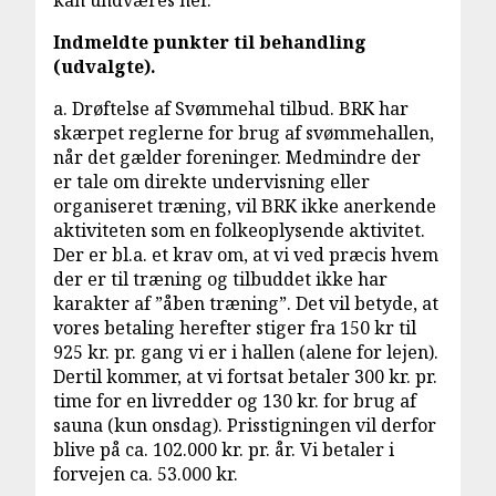
kan undværes her.
Indmeldte punkter til behandling
(udvalgte).
a. Drøftelse af Svømmehal tilbud. BRK har
skærpet reglerne for brug af svømmehallen,
når det gælder foreninger. Medmindre der
er tale om direkte undervisning eller
organiseret træning, vil BRK ikke anerkende
aktiviteten som en folkeoplysende aktivitet.
Der er bl.a. et krav om, at vi ved præcis hvem
der er til træning og tilbuddet ikke har
karakter af ”åben træning”. Det vil betyde, at
vores betaling herefter stiger fra 150 kr til
925 kr. pr. gang vi er i hallen (alene for lejen).
Dertil kommer, at vi fortsat betaler 300 kr. pr.
time for en livredder og 130 kr. for brug af
sauna (kun onsdag). Prisstigningen vil derfor
blive på ca. 102.000 kr. pr. år. Vi betaler i
forvejen ca. 53.000 kr.