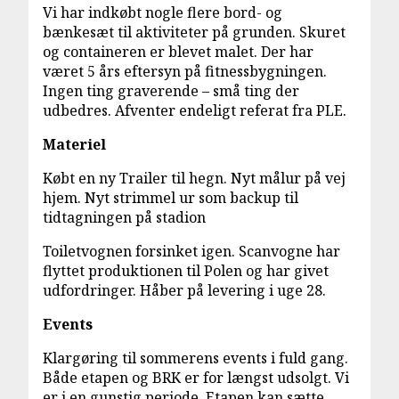
Vi har indkøbt nogle flere bord- og
bænkesæt til aktiviteter på grunden. Skuret
og containeren er blevet malet. Der har
været 5 års eftersyn på fitnessbygningen.
Ingen ting graverende – små ting der
udbedres. Afventer endeligt referat fra PLE.
Materiel
Købt en ny Trailer til hegn. Nyt målur på vej
hjem. Nyt strimmel ur som backup til
tidtagningen på stadion
Toiletvognen forsinket igen. Scanvogne har
flyttet produktionen til Polen og har givet
udfordringer. Håber på levering i uge 28.
Events
Klargøring til sommerens events i fuld gang.
Både etapen og BRK er for længst udsolgt. Vi
er i en gunstig periode. Etapen kan sætte