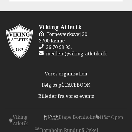
Viking Atletik
Torneværksvej 20
3700 Rønne
26 70 99 95.
medlem@viking-atletik.dk
Vores organisation
Følg os på FACEBOOK
Billeder fra vores events
Viking
Etape Bornholm
Höst Open
Atletik
Bornholm Rundt på Cykel