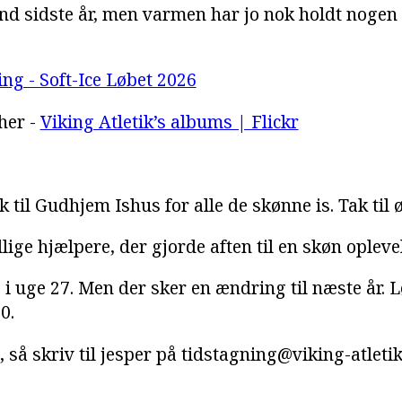
 end sidste år, men varmen har jo nok holdt nogen
ng - Soft-Ice Løbet 2026
her -
Viking Atletik’s albums | Flickr
 til Gudhjem Ishus for alle de skønne is. Tak til 
illige hjælpere, der gjorde aften til en skøn opleve
ag i uge 27. Men der sker en ændring til næste år. 
0.
så skriv til jesper på tidstagning@viking-atletik