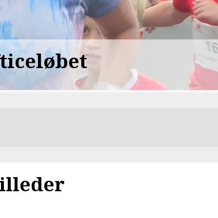
fticeløbet
illeder