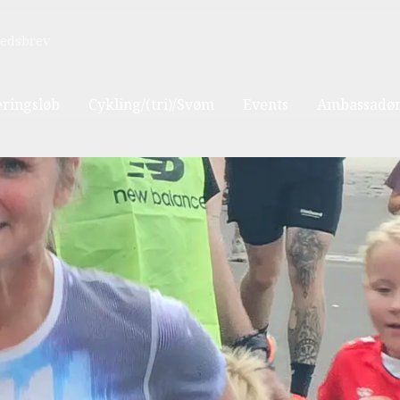
edsbrev
eringsløb
Cykling/(tri)/Svøm
Events
Ambassadør