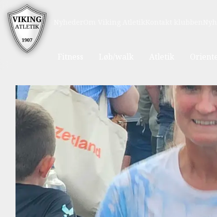
Nyheder
Om Viking Atletik
Kontakt klubben
Nyh
Fitness
Løb/walk
Atletik
Orient