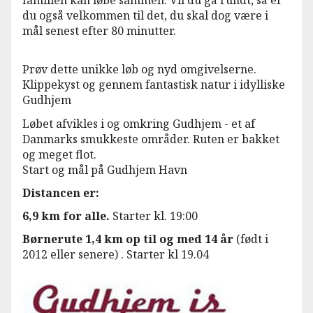
familien kan løbe sammen. Vil du gå rundt, så er
du også velkommen til det, du skal dog være i
mål senest efter 80 minutter.
Prøv dette unikke løb og nyd omgivelserne.
Klippekyst og gennem fantastisk natur i idylliske
Gudhjem
Løbet afvikles i og omkring Gudhjem - et af
Danmarks smukkeste områder. Ruten er bakket
og meget flot.
Start og mål på Gudhjem Havn
Distancen er:
6,9 km for alle.
Starter kl. 19:00
Børnerute 1,4 km op til og med 14 år
(født i
2012 eller senere) . Starter kl 19.04